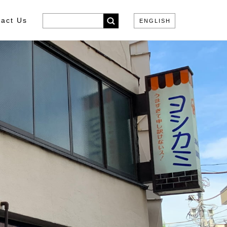
act Us
ENGLISH