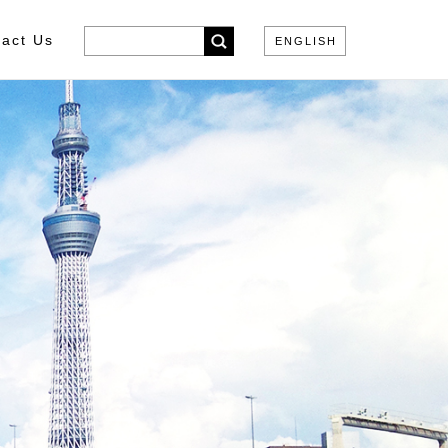
act Us
ENGLISH