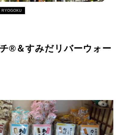
RYOGOKU
チ®＆すみだリバーウォー