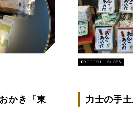
RYOGOKU
SHOPS
おかき「東
力士の手土