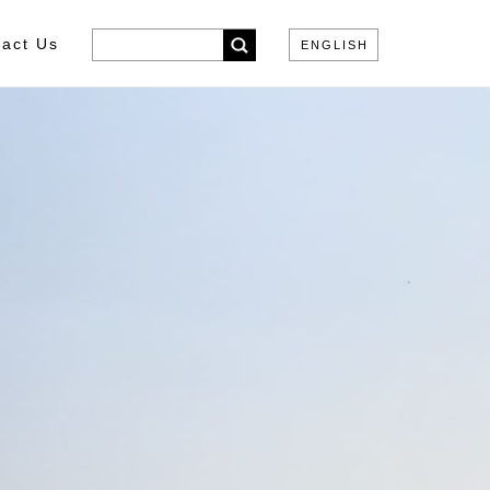
act Us
ENGLISH