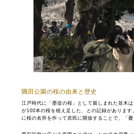
隅田公園の桜の由来と歴史
江戸時代に「墨堤の桜」として親しまれた並木は、
が100本の桜を植え足した、との記録がありま
に桜の名所を作って庶民に開放することで、「憂